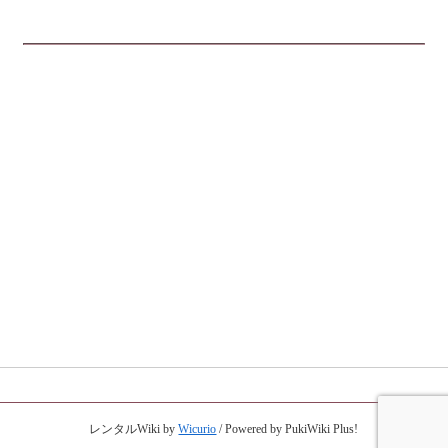
レンタルWiki by
Wicurio
/ Powered by PukiWiki Plus!